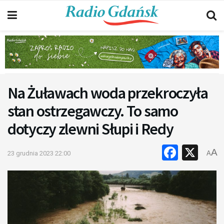
Na Żuławach woda przekroczyła
stan ostrzegawczy. To samo
dotyczy zlewni Słupi i Redy
Faceb
X
A
23 grudnia 2023 22:00
A