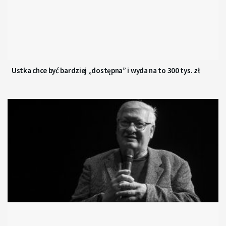
Ustka chce być bardziej „dostępna” i wyda na to 300 tys. zł