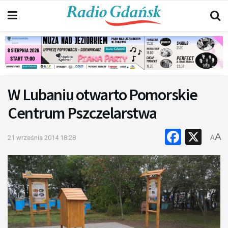
W Lubaniu otwarto Pomorskie
Centrum Pszczelarstwa
Faceb
X
A
21 września 2014 18:28
A