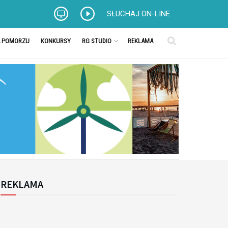
SŁUCHAJ ON-LINE
A POMORZU
KONKURSY
RG STUDIO
REKLAMA
REKLAMA