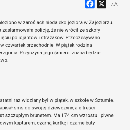
Faceboo
X
A
A
leziono w zaroślach niedaleko jeziora w Zajezierzu.
 zaalarmowała policję, że nie wrócił ze szkoły
esięciu policjantów i strażaków. Przeczesywano
źli w czwartek przechodnie. W piątek rodzina
erzgonia. Przyczyna jego śmierci znana będzie
two.
statni raz widziany był w piątek, w szkole w Sztumie.
apisał sms do swojej dziewczyny, ale treści
jest szczupłym brunetem. Ma 174 cm wzrostu i piwne
zowym kapturem, czarną kurtkę i czarne buty