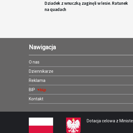
Dziadek z wnuczką zaginęli w lesie. Ratunek
na quadach
Nawigacja
O nas
Dziennikarze
Reklama
BIP
Kontakt
Dotacja celowa z Minister