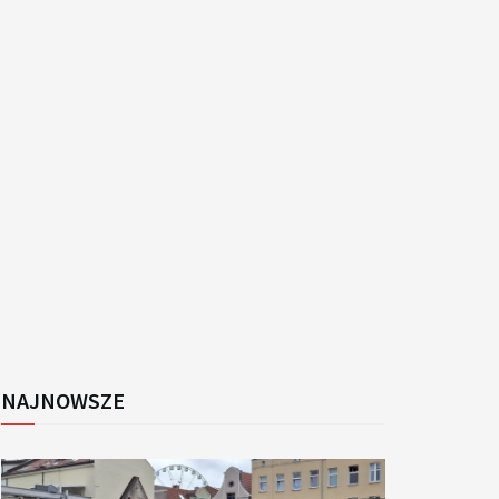
k
NAJNOWSZE