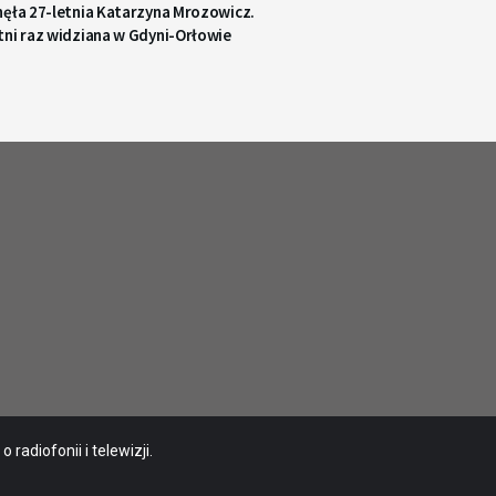
nęła 27-letnia Katarzyna Mrozowicz.
tni raz widziana w Gdyni-Orłowie
radiofonii i telewizji.