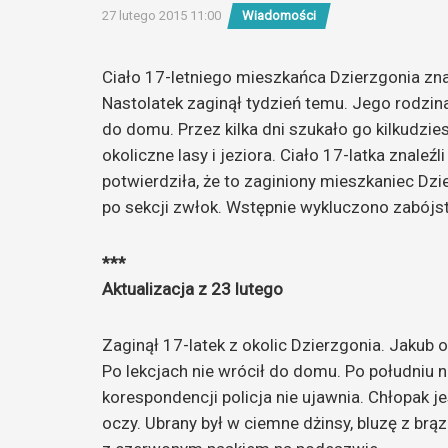
27 lutego 2015 11:00
Wiadomości
Ciało 17-letniego mieszkańca Dzierzgonia zna
Nastolatek zaginął tydzień temu. Jego rodzina
do domu.
Przez kilka dni szukało go kilkudzi
okoliczne lasy i jeziora. Ciało 17-latka znale
potwierdziła, że to zaginiony mieszkaniec Dzi
po sekcji zwłok. Wstępnie wykluczono zabójs
***
Aktualizacja z 23 lutego
Zaginął 17-latek z okolic Dzierzgonia. Jakub o
Po lekcjach nie wrócił do domu. Po południu n
korespondencji policja nie ujawnia. Chłopak 
oczy. Ubrany był w ciemne dżinsy, bluzę z brą