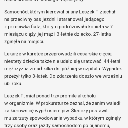
Samochód, którym kierował pijany Leszek F. zjechał
na przeciwny pas jezdni i staranował jadącego
z przeciwka fiata, którym podróżowała kobieta w 7
miesiącu ciąży, jej mąż i 3-letnie dziecko. 27-latka
zginęła na miejscu.
Lekarze w karetce przeprowadzili cesarskie cięcie,
niestety dziecka także nie udało się uratować. 44-letni
mężczyzna zmarł kilka dni później w szpitalu. Wypadek
przeżył tylko 3-latek. Do zdarzenia doszło we wrześniu
ub. roku.
Leszek F., miał ponad trzy promile alkoholu
w organizmie. W prokuraturze zeznał, że zanim wsiadł
za kierownicę wypił osiem piw. Śledczy postawili
mu zarzuty spowodowania wypadku, w którym zginęły
trzy osoby oraz jazdy samochodem po pijanemu,