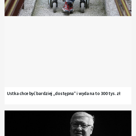
Ustka chce być bardziej „dostępna” i wyda na to 300 tys. zł