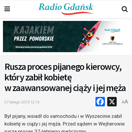
Rusza proces pijanego kierowcy,
który zabił kobietę
w zaawansowanej ciąży i jej męża
Faceb
X
A
27 lutego 2015 12:13
A
Był pijany, wsiadł do samochodu i w Wyszecinie zabił
kobietę w ciąży i jej męża. Przed sądem w Wejherowie
rusza proces 37-letniego mężczyzny.