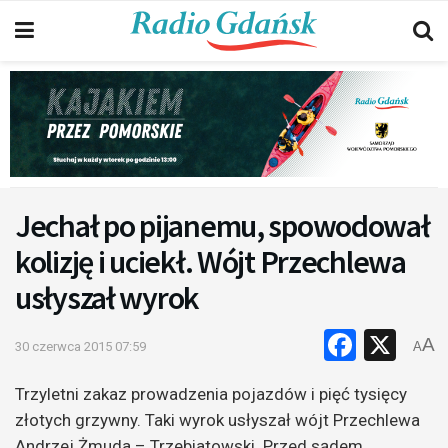
Jechał po pijanemu, spowodował
kolizję i uciekł. Wójt Przechlewa
usłyszał wyrok
Faceb
X
A
30 czerwca 2015 07:59
A
Trzyletni zakaz prowadzenia pojazdów i pięć tysięcy
złotych grzywny. Taki wyrok usłyszał wójt Przechlewa
Andrzej Żmuda – Trzebiatowski. Przed sądem