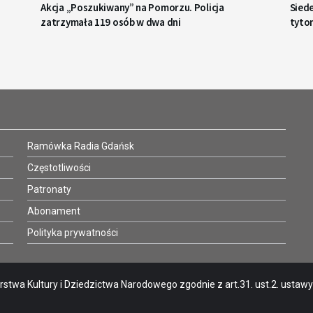
Akcja „Poszukiwany” na Pomorzu. Policja
Sied
zatrzymała 119 osób w dwa dni
tyto
Ramówka Radia Gdańsk
Częstotliwości
Patronaty
Abonament
Polityka prywatności
stwa Kultury i Dziedzictwa Narodowego zgodnie z art.31. ust.2. ustawy o 