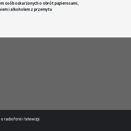
em osób oskarżonych o obrót papierosami,
niem i alkoholem z przemytu
radiofonii i telewizji.