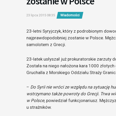
zostanie w Polsce
23 lipca 2015 08:35
Wiadomości
23-letni Syryjczyk, który z podrobionym dow
najprawdopodobniej zostanie w Polsce. Mężc
samolotem z Grecji.
23-latek usłyszał już prokuratorskie zarzut
Została na niego nałożona kara 1000 złotych
Gruchalla z Morskiego Oddziału Straży Granicz
–
Do Syrii nie wróci ze względu na sytuację hu
wstrzymano także powroty do Grecji. Trwa wi
w Polsce,
powiedział funkcjonariusz. Mężczyz
u strażników.