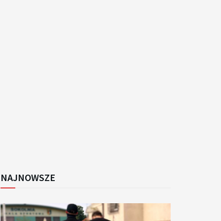
k
NAJNOWSZE