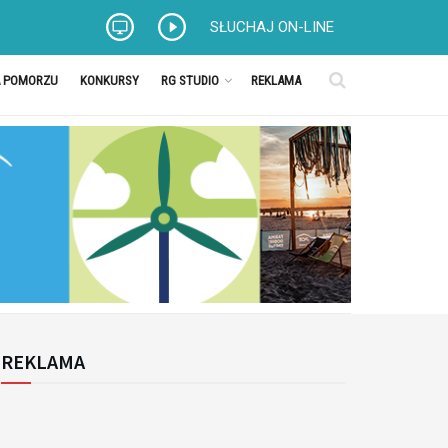
SŁUCHAJ ON-LINE
A POMORZU
KONKURSY
RG STUDIO
REKLAMA
REKLAMA