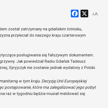
Faceboo
X
A
A
odem został zatrzymany na gdańskim lotnisku,
zyzna przyleciał do naszego kraju czarterowym
y dotyczące posługiwania się fałszywym dokumentem.
 grzywny. Jak powiedział Radiu Gdańsk Tadeusz
nej, Syryjczyk nie zostanie jednak wydalony z Polski.
manitarną w tym kraju. Decyzją Unii Europejskiej
ęc postępowanie, które ma zalegalizować jego pobyt
na raz w tygodniu będzie musiał meldować się