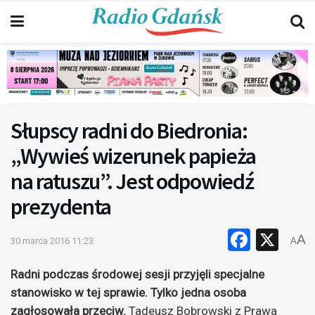
Słupscy radni do Biedronia:
„Wywieś wizerunek papieża
na ratuszu”. Jest odpowiedź
prezydenta
Faceb
X
A
30 marca 2016 11:23
A
Radni podczas środowej sesji przyjęli specjalne
stanowisko w tej sprawie. Tylko jedna osoba
zagłosowała przeciw.
Tadeusz Bobrowski z Prawa