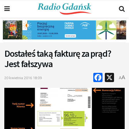
Dostałeś taką fakturę za prąd?
Jest fałszywa
Faceb
X
A
20 kwietnia 2016 18:09
A