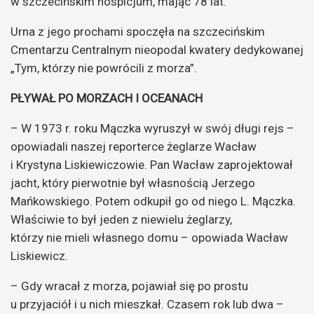
w szczecińskim hospicjum, mając 78 lat.
Urna z jego prochami spoczęła na szczecińskim
Cmentarzu Centralnym nieopodal kwatery dedykowanej
„Tym, którzy nie powrócili z morza”.
PŁYWAŁ PO MORZACH I OCEANACH
– W 1973 r. roku Mączka wyruszył w swój długi rejs –
opowiadali naszej reporterce żeglarze Wacław
i Krystyna Liskiewiczowie. Pan Wacław zaprojektował
jacht, który pierwotnie był własnością Jerzego
Mańkowskiego. Potem odkupił go od niego L. Mączka.
Właściwie to był jeden z niewielu żeglarzy,
którzy nie mieli własnego domu – opowiada Wacław
Liskiewicz.
– Gdy wracał z morza, pojawiał się po prostu
u przyjaciół i u nich mieszkał. Czasem rok lub dwa –