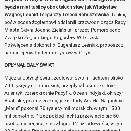
będzie miał tablicę obok takich sław jak Władysław
Wagner, Leonid Teliga czy Teresa Remiszewska.
Tablicę
poświęconą żeglarzowi odsłonili przewodnicząca Rady
Miasta Gdyni Joanna Zielińska i prezes Pomorskiego
Związku Żeglarskiego Bogusław Witkowski.
Poświęcenia dokonał o. Eugeniusz Leśniak, proboszcz
parafii Ojców Redemptorystów w Gdyni.
OPŁYNĄŁ CAŁY ŚWIAT
Mączka opłynął świat, żeglował swoim jachtem blisko
200 tysięcy mil morskich, przepłynął ośmiokrotnie
Atlantyk, czterokrotnie Pacyfik, Ocean Indyjski, okrążył
Australię, przedzierał się przez lody Arktyki. Na jachcie
„Maria” pokonał 70 tysięcy mil morskich, w tym 1500
mil samotnie. Przez pokład jachtu przewinęło się 50
osób zmieniającej się załogi z 12 narodowości, w tym
20 Polaków. Brał udział w rejsie arktycznym, pokonał