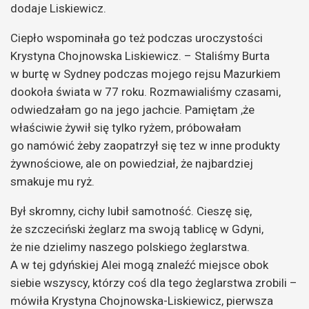
dodaje Liskiewicz.
Ciepło wspominała go też podczas uroczystości
Krystyna Chojnowska Liskiewicz. – Staliśmy Burta
w burtę w Sydney podczas mojego rejsu Mazurkiem
dookoła świata w 77 roku. Rozmawialiśmy czasami,
odwiedzałam go na jego jachcie. Pamiętam ,że
właściwie żywił się tylko ryżem, próbowałam
go namówić żeby zaopatrzył się tez w inne produkty
żywnościowe, ale on powiedział, że najbardziej
smakuje mu ryż.
Był skromny, cichy lubił samotność. Cieszę się,
że szczeciński żeglarz ma swoją tablicę w Gdyni,
że nie dzielimy naszego polskiego żeglarstwa.
A w tej gdyńskiej Alei mogą znaleźć miejsce obok
siebie wszyscy, którzy coś dla tego żeglarstwa zrobili –
mówiła Krystyna Chojnowska-Liskiewicz, pierwsza