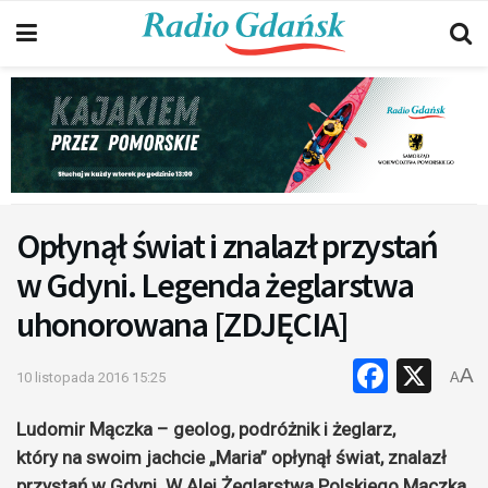
Opłynął świat i znalazł przystań
w Gdyni. Legenda żeglarstwa
uhonorowana [ZDJĘCIA]
Faceb
X
A
10 listopada 2016 15:25
A
Ludomir Mączka – geolog, podróżnik i żeglarz,
który na swoim jachcie „Maria” opłynął świat, znalazł
przystań w Gdyni. W Alei Żeglarstwa Polskiego Mączka