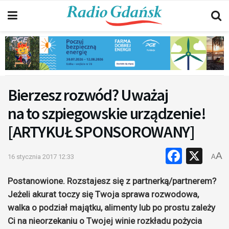
Bierzesz rozwód? Uważaj
na to szpiegowskie urządzenie!
[ARTYKUŁ SPONSOROWANY]
Faceb
X
A
16 stycznia 2017 12:33
A
Postanowione. Rozstajesz się z partnerką/partnerem?
Jeżeli akurat toczy się Twoja sprawa rozwodowa,
walka o podział majątku, alimenty lub po prostu zależy
Ci na nieorzekaniu o Twojej winie rozkładu pożycia