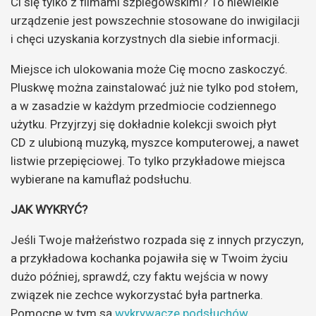
Ci się tylko z filmami szpiegowskimi? To niewielkie
urządzenie jest powszechnie stosowane do inwigilacji
i chęci uzyskania korzystnych dla siebie informacji.
Miejsce ich ulokowania może Cię mocno zaskoczyć.
Pluskwę można zainstalować już nie tylko pod stołem,
a w zasadzie w każdym przedmiocie codziennego
użytku. Przyjrzyj się dokładnie kolekcji swoich płyt
CD z ulubioną muzyką, myszce komputerowej, a nawet
listwie przepięciowej. To tylko przykładowe miejsca
wybierane na kamuflaż podsłuchu.
JAK WYKRYĆ?
Jeśli Twoje małżeństwo rozpada się z innych przyczyn,
a przykładowa kochanka pojawiła się w Twoim życiu
dużo później, sprawdź, czy faktu wejścia w nowy
związek nie zechce wykorzystać była partnerka.
Pomocne w tym są
wykrywacze podsłuchów
.