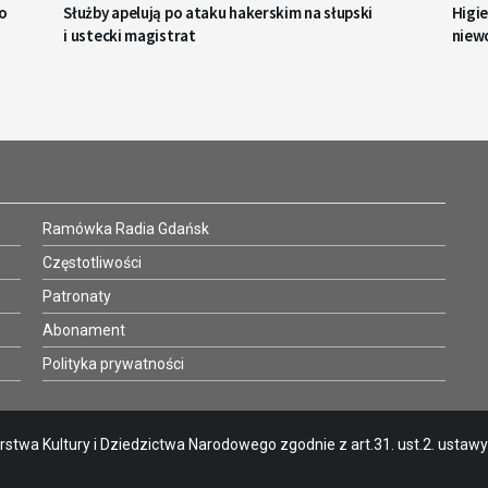
o
Służby apelują po ataku hakerskim na słupski
Higie
i ustecki magistrat
niew
Ramówka Radia Gdańsk
Częstotliwości
Patronaty
Abonament
Polityka prywatności
stwa Kultury i Dziedzictwa Narodowego zgodnie z art.31. ust.2. ustawy o 