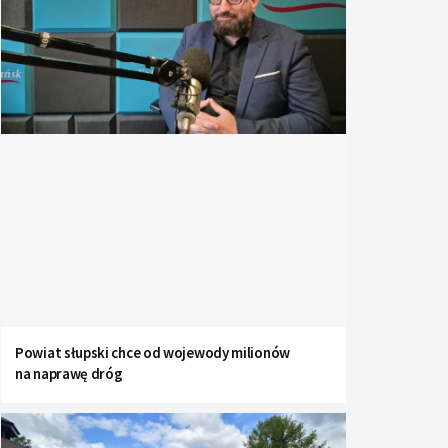
Powiat słupski chce od wojewody milionów
na naprawę dróg