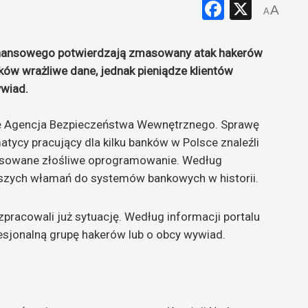
Faceboo
X
A
A
Finansowego potwierdzają zmasowany atak hakerów
nków wrażliwe dane, jednak pieniądze klientów
wiad.
ę Agencja Bezpieczeństwa Wewnętrznego. Sprawę
matycy pracujący dla kilku banków w Polsce znaleźli
nsowane złośliwe oprogramowanie. Według
ejszych włamań do systemów bankowych w historii.
racowali już sytuację. Według informacji portalu
esjonalną grupę hakerów lub o obcy wywiad.