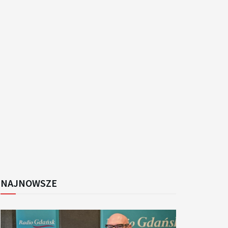
k
NAJNOWSZE