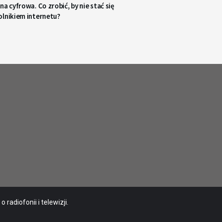
na cyfrowa. Co zrobić, by nie stać się
olnikiem internetu?
radiofonii i telewizji.