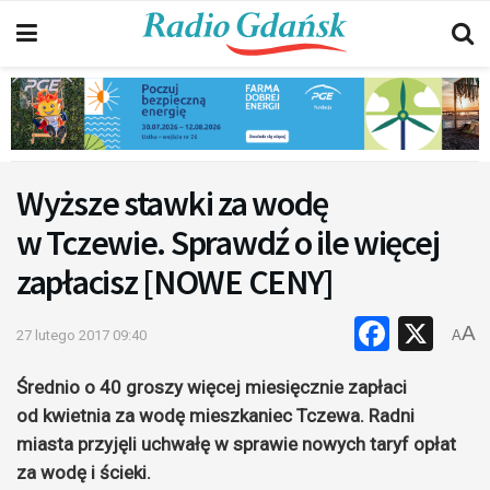
Wyższe stawki za wodę
w Tczewie. Sprawdź o ile więcej
zapłacisz [NOWE CENY]
Faceb
X
A
27 lutego 2017 09:40
A
Średnio o 40 groszy więcej miesięcznie zapłaci
od kwietnia za wodę mieszkaniec Tczewa. Radni
miasta przyjęli uchwałę w sprawie nowych taryf opłat
za wodę i ścieki.