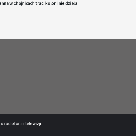
nna w Chojnicach traci kolor i nie działa
radiofonii i telewizji.