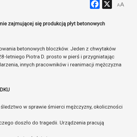
Faceboo
X
A
A
rmie zajmującej się produkcją płyt betonowych
owania betonowych bloczków. Jeden z chwytaków
-letniego Piotra D. prosto w pierś i przygniatając
darzenia, innych pracowników i reanimacji mężczyzna
ADKU
śledztwo w sprawie śmierci mężczyzny, okoliczności
zego doszło do tragedii. Urządzenia pracują