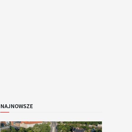
k
NAJNOWSZE