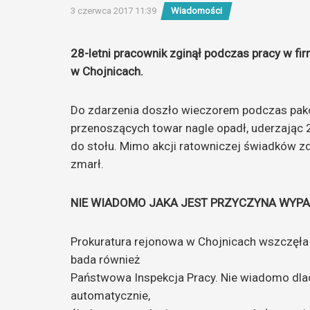
3 czerwca 2017 11:39
Wiadomości
28-letni pracownik zginął podczas pracy w fi
w Chojnicach.
Do zdarzenia doszło wieczorem podczas pak
przenoszących towar nagle opadł, uderzając 28
do stołu. Mimo akcji ratowniczej świadków z
zmarł.
NIE WIADOMO JAKA JEST PRZYCZYNA WYP
Prokuratura rejonowa w Chojnicach wszczęła 
bada również
Państwowa Inspekcja Pracy. Nie wiadomo dlac
automatycznie,