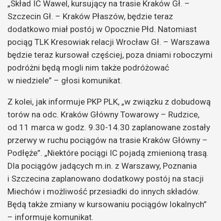
„Skład IC Wawel, kursujący na trasie Kraków Gł. –
Szczecin Gł. – Kraków Płaszów, będzie teraz
dodatkowo miał postój w Opocznie Płd. Natomiast
pociąg TLK Kresowiak relacji Wrocław Gł. – Warszawa
będzie teraz kursował częściej, poza dniami roboczymi
podróżni będą mogli nim także podróżować
w niedziele” – głosi komunikat.
Z kolei, jak informuje PKP PLK, „w związku z dobudową
torów na odc. Kraków Główny Towarowy – Rudzice,
od 11 marca w godz. 9.30-14.30 zaplanowane zostały
przerwy w ruchu pociągów na trasie Kraków Główny –
Podłęże”. „Niektóre pociągi IC pojadą zmienioną trasą.
Dla pociągów jadących m.in. z Warszawy, Poznania
i Szczecina zaplanowano dodatkowy postój na stacji
Miechów i możliwość przesiadki do innych składów.
Będą także zmiany w kursowaniu pociągów lokalnych”
– informuje komunikat.