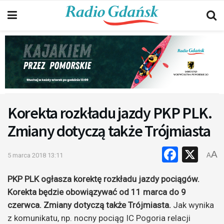
Korekta rozkładu jazdy PKP PLK.
Zmiany dotyczą także Trójmiasta
Faceb
X
A
5 marca 2018 13:11
A
PKP PLK ogłasza korektę rozkładu jazdy pociągów.
Korekta będzie obowiązywać od 11 marca do 9
czerwca. Zmiany dotyczą także Trójmiasta.
Jak wynika
z komunikatu, np. nocny pociąg IC Pogoria relacji