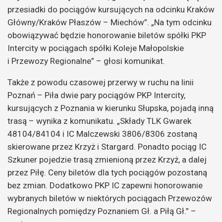
przesiadki do pociągów kursujących na odcinku Kraków
Główny/Kraków Płaszów – Miechów”. „Na tym odcinku
obowiązywać będzie honorowanie biletów spółki PKP
Intercity w pociągach spółki Koleje Małopolskie
i Przewozy Regionalne” – głosi komunikat.
Także z powodu czasowej przerwy w ruchu na linii
Poznań – Piła dwie pary pociągów PKP Intercity,
kursujących z Poznania w kierunku Słupska, pojadą inną
trasą – wynika z komunikatu. „Składy TLK Gwarek
48104/84104 i IC Malczewski 3806/8306 zostaną
skierowane przez Krzyż i Stargard. Ponadto pociąg IC
Szkuner pojedzie trasą zmienioną przez Krzyż, a dalej
przez Piłę. Ceny biletów dla tych pociągów pozostaną
bez zmian. Dodatkowo PKP IC zapewni honorowanie
wybranych biletów w niektórych pociągach Przewozów
Regionalnych pomiędzy Poznaniem Gł. a Piłą Gł.” –