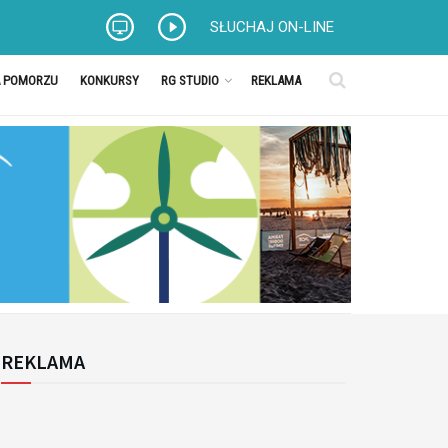
SŁUCHAJ ON-LINE
A POMORZU
KONKURSY
RG STUDIO
REKLAMA
REKLAMA