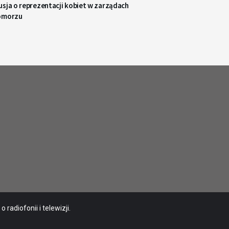
sja o reprezentacji kobiet w zarządach
omorzu
radiofonii i telewizji.