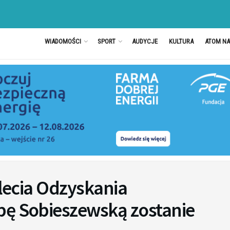
WIADOMOŚCI
SPORT
AUDYCJE
KULTURA
ATOM N
ulecia Odzyskania
pę Sobieszewską zostanie