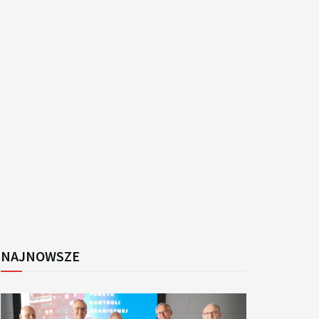
k
NAJNOWSZE