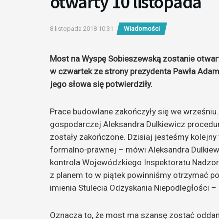
otwarty 10 listopada
8 listopada 2018 10:31
Wiadomości
Most na Wyspę Sobieszewską zostanie otwarty
w czwartek ze strony prezydenta Pawła Adam
jego słowa się potwierdziły.
Prace budowlane zakończyły się we wrześniu.
gospodarczej Aleksandra Dulkiewicz procedura
zostały zakończone. Dzisiaj jesteśmy kolejny
formalno-prawnej – mówi Aleksandra Dulkiewi
kontrola Wojewódzkiego Inspektoratu Nadzor
z planem to w piątek powinniśmy otrzymać p
imienia Stulecia Odzyskania Niepodległości 
Oznacza to, że most ma szansę zostać oddan