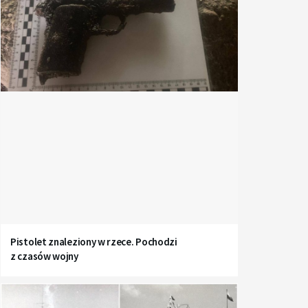
Pistolet znaleziony w rzece. Pochodzi
z czasów wojny