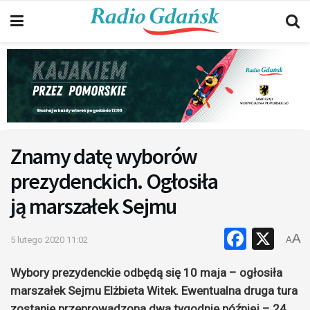
Znamy datę wyborów
prezydenckich. Ogłosiła
ją marszałek Sejmu
Faceb
X
A
5 lutego 2020 11:02
A
Wybory prezydenckie odbędą się 10 maja – ogłosiła
marszałek Sejmu Elżbieta Witek. Ewentualna druga tura
zostanie przeprowadzona dwa tygodnie później – 24.