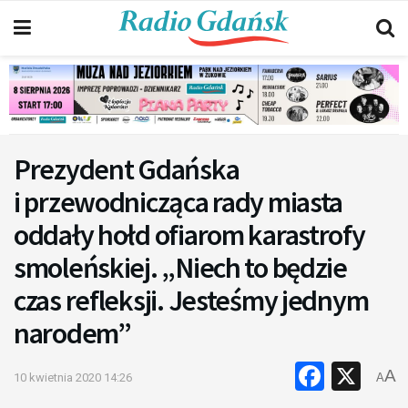
Prezydent Gdańska
i przewodnicząca rady miasta
oddały hołd ofiarom karastrofy
smoleńskiej. „Niech to będzie
czas refleksji. Jesteśmy jednym
narodem”
Faceb
X
A
10 kwietnia 2020 14:26
A