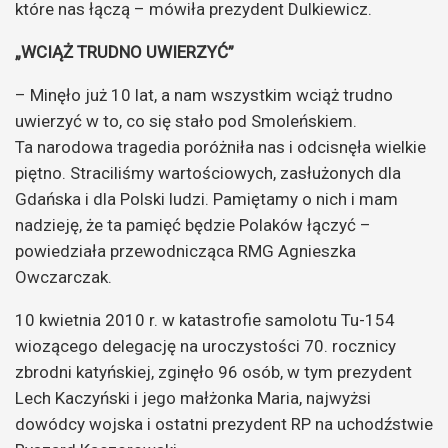
które nas łączą – mówiła prezydent Dulkiewicz.
„WCIĄŻ TRUDNO UWIERZYĆ”
– Minęło już 10 lat, a nam wszystkim wciąż trudno
uwierzyć w to, co się stało pod Smoleńskiem.
Ta narodowa tragedia poróżniła nas i odcisnęła wielkie
piętno. Straciliśmy wartościowych, zasłużonych dla
Gdańska i dla Polski ludzi. Pamiętamy o nich i mam
nadzieję, że ta pamięć będzie Polaków łączyć –
powiedziała przewodnicząca RMG Agnieszka
Owczarczak.
10 kwietnia 2010 r. w katastrofie samolotu Tu-154
wiozącego delegację na uroczystości 70. rocznicy
zbrodni katyńskiej, zginęło 96 osób, w tym prezydent
Lech Kaczyński i jego małżonka Maria, najwyżsi
dowódcy wojska i ostatni prezydent RP na uchodźstwie