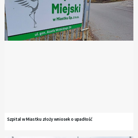
Szpital w Miastku złoży wniosek o upadłość