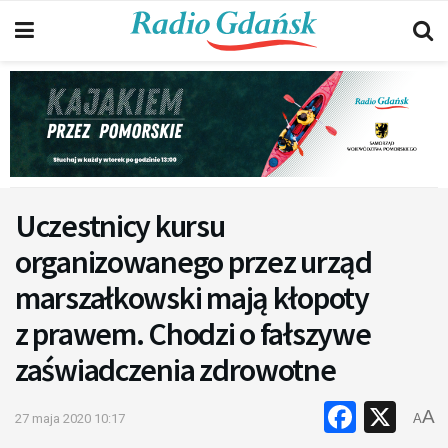
Uczestnicy kursu
organizowanego przez urząd
marszałkowski mają kłopoty
z prawem. Chodzi o fałszywe
zaświadczenia zdrowotne
Faceb
X
A
27 maja 2020 10:17
A