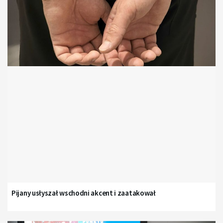
Pijany usłyszał wschodni akcent i zaatakował