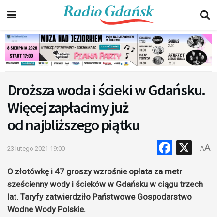
Droższa woda i ścieki w Gdańsku.
Więcej zapłacimy już
od najbliższego piątku
Faceb
X
A
23 lutego 2021 19:00
A
O złotówkę i 47 groszy wzrośnie opłata za metr
sześcienny wody i ścieków w Gdańsku w ciągu trzech
lat. Taryfy zatwierdziło Państwowe Gospodarstwo
Wodne Wody Polskie.