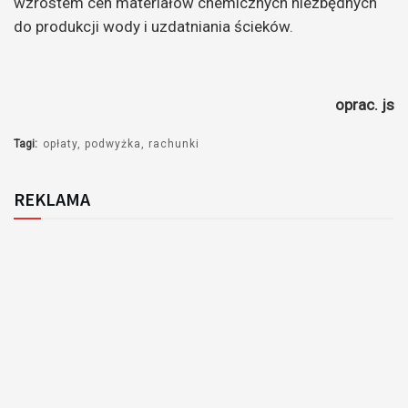
wzrostem cen materiałów chemicznych niezbędnych
do produkcji wody i uzdatniania ścieków.
oprac. js
Tagi:
opłaty
podwyżka
rachunki
REKLAMA