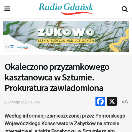
Okaleczono przyzamkowego
kasztanowca w Sztumie.
Prokuratura zawiadomiona
Faceb
X
A
26 lutego 2021 15:49
A
Według informacji zamieszczonej przez Pomorskiego
Wojewódzkiego Konserwatora Zabytków na stronie
internetowej, a także Facebooku, w Sztumie miało