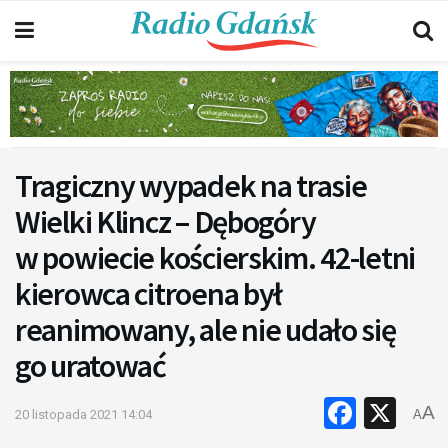
Tragiczny wypadek na trasie
Wielki Klincz – Dębogóry
w powiecie kościerskim. 42-letni
kierowca citroena był
reanimowany, ale nie udało się
go uratować
Faceb
X
A
20 listopada 2021 14:04
A