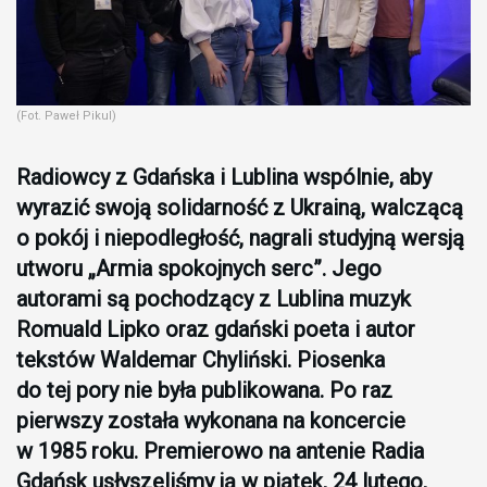
(Fot. Paweł Pikul)
Radiowcy z Gdańska i Lublina wspólnie, aby
wyrazić swoją solidarność z Ukrainą, walczącą
o pokój i niepodległość, nagrali studyjną wersją
utworu „Armia spokojnych serc”. Jego
autorami są pochodzący z Lublina muzyk
Romuald Lipko oraz gdański poeta i autor
tekstów Waldemar Chyliński. Piosenka
do tej pory nie była publikowana. Po raz
pierwszy została wykonana na koncercie
w 1985 roku. Premierowo na antenie Radia
Gdańsk usłyszeliśmy ją w piątek, 24 lutego,