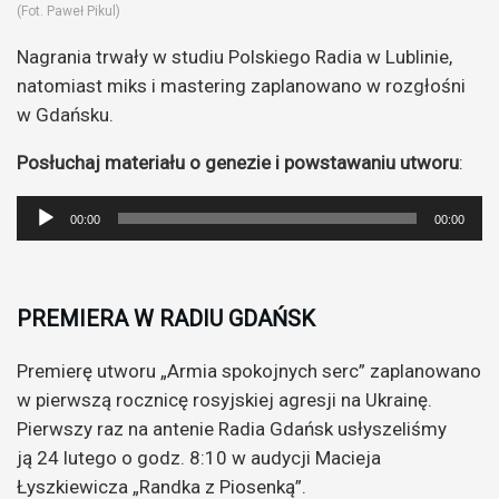
(Fot. Paweł Pikul)
Nagrania trwały w studiu Polskiego Radia w Lublinie,
natomiast miks i mastering zaplanowano w rozgłośni
w Gdańsku.
Posłuchaj materiału o genezie i powstawaniu utworu
:
Odtwarzacz
00:00
00:00
plików
dźwiękowych
PREMIERA W RADIU GDAŃSK
Premierę utworu „Armia spokojnych serc” zaplanowano
w pierwszą rocznicę rosyjskiej agresji na Ukrainę.
Pierwszy raz na antenie Radia Gdańsk usłyszeliśmy
ją 24 lutego o godz. 8:10 w audycji Macieja
Łyszkiewicza „Randka z Piosenką”.