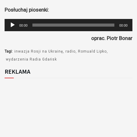
Posłuchaj piosenki:
Odtwarzacz
00:00
00:00
plików
oprac. Piotr Bonar
dźwiękowych
Tagi:
inwazja Rosji na Ukrainę
radio
Romuald Lipko
wydarzenia Radia Gdańsk
REKLAMA