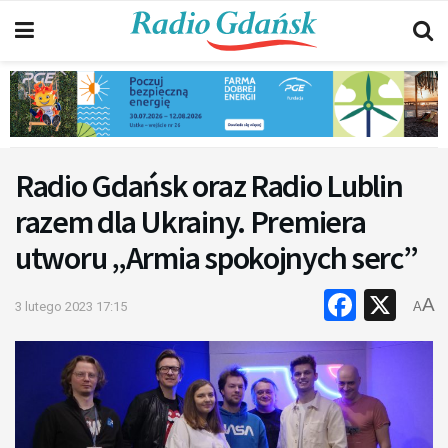
Radio Gdańsk oraz Radio Lublin
razem dla Ukrainy. Premiera
utworu „Armia spokojnych serc”
Faceb
X
A
3 lutego 2023 17:15
A