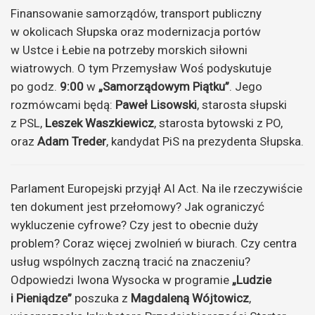
Finansowanie samorządów, transport publiczny
w okolicach Słupska oraz modernizacja portów
w Ustce i Łebie na potrzeby morskich siłowni
wiatrowych. O tym Przemysław Woś podyskutuje
po godz.
9:00
w
„Samorządowym Piątku”
. Jego
rozmówcami będą:
Paweł Lisowski
, starosta słupski
z PSL,
Leszek Waszkiewicz
, starosta bytowski z PO,
oraz
Adam Treder
, kandydat PiS na prezydenta Słupska.
Parlament Europejski przyjął AI Act. Na ile rzeczywiście
ten dokument jest przełomowy? Jak ograniczyć
wykluczenie cyfrowe? Czy jest to obecnie duży
problem? Coraz więcej zwolnień w biurach. Czy centra
usług wspólnych zaczną tracić na znaczeniu?
Odpowiedzi Iwona Wysocka w programie
„Ludzie
i Pieniądze”
poszuka z
Magdaleną Wójtowicz
,