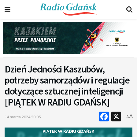
Dzień Jedności Kaszubów,
potrzeby samorządów i regulacje
dotyczące sztucznej inteligencji
[PIĄTEK W RADIU GDAŃSK]
Faceb
X
A
14 marca 2024 20:05
A