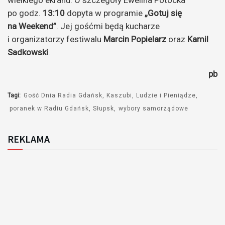
wielkiego ekranu. O szczegóły Ewelina Potocka
po godz.
13:10
dopyta w programie
„Gotuj się
na Weekend”
. Jej gośćmi będą kucharze
i organizatorzy festiwalu
Marcin Popielarz
oraz
Kamil
Sadkowski
.
pb
Tagi:
Gość Dnia Radia Gdańsk
Kaszubi
Ludzie i Pieniądze
poranek w Radiu Gdańsk
Słupsk
wybory samorządowe
REKLAMA