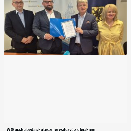
W Słupsku będą skuteczniej walczyć z glejakiem