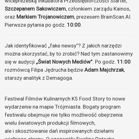
wiceprezeską Inkubatora Przedsiębiorczości Starter,
Szczepanem Sakowiczem
, członkiem zarządu Kainos,
oraz
Markiem Trojanowiczem
, prezesem BrainScan.AI.
Pierwsze pytania po godz.
10:00
.
Jak identyfikować „fake newsy”? Z jakich narzędzi
można skorzystać, by to zrobić? Nad tym zastanowimy
się w audycji
„Świat Nowych Mediów”
. Po godz.
11:00
rozmówcą Filipa Jędrucha będzie
Adam Majchrzak
,
starszy analityk z Demagoga.
Festiwal Filmów Kulinarnych K5 Food Story to nowe
wydarzenie na mapie Trójmiasta. Bogaty program
festiwalu obejmuje nie tylko możliwość obejrzenia
wielu światowych produkcji filmowych,
ale i skosztowanie dań inspirowanych dziełami