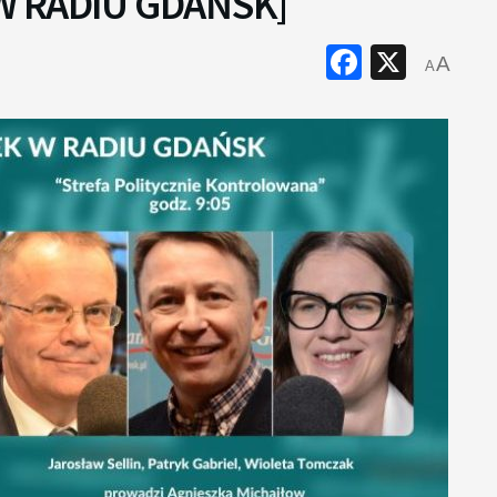
W RADIU GDAŃSK]
Faceboo
X
A
A