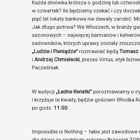
Każda dniówka krótsza o godzinę lub czterodn
w czwartek? Ile będziemy czekać i czy docze
pięć lat lokaty bankowe nie dawały zarobić. M
Jak długo potrwa? We Włoszech, w branży ga
sezonowych – najwięcej barmanów i kelnerów.
sadowników, których uprawy zostały zniszczo
„Ludzie i Pieniądze”
rozmawiać będą
Tomasz 
i
Andrzej Chmielecki
, prezes Virtus, etyk biz
Pacześniak.
W audycji
„Ładne Kwiatki”
porozmawiamy o ir
i krzyżuje te kwiaty, będzie gościem Włodka R
po godz.
11:00
.
Impossible is Nothing – takie jest zawodowe
dla dzieci ze spektrum autyzmu Brzostek TO