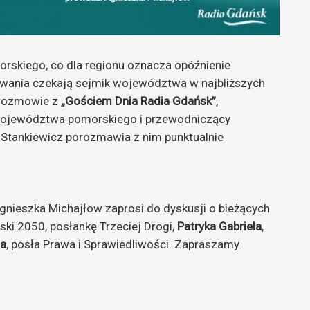
rskiego, co dla regionu oznacza opóźnienie
zwania czekają sejmik województwa w najbliższych
 rozmowie z
„Gościem Dnia Radia Gdańsk”
,
województwa pomorskiego i przewodniczący
 Stankiewicz porozmawia z nim punktualnie
nieszka Michajłow zaprosi do dyskusji o bieżących
ski 2050, posłankę Trzeciej Drogi,
Patryka Gabriela
,
na
, posła Prawa i Sprawiedliwości. Zapraszamy