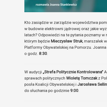
Kto zasiądzie w zarządzie województwa pomo
w budowie elektrowni jądrowej oraz jakie wy
latach? Odpowiedzi na te pytania poznamy w
którym będzie
Mieczysław Struk
, marszałek 
Platformy Obywatelskiej na Pomorzu. Joanna
o godz.
8:30
.
W audycji
„Strefa Politycznie Kontrolowana”
Ag
sprawach politycznych
Wioletę Tomczak
z Pol
posła Koalicji Obywatelskiej i
Jarosława Selli
do słuchania po godzinie
9:00
.