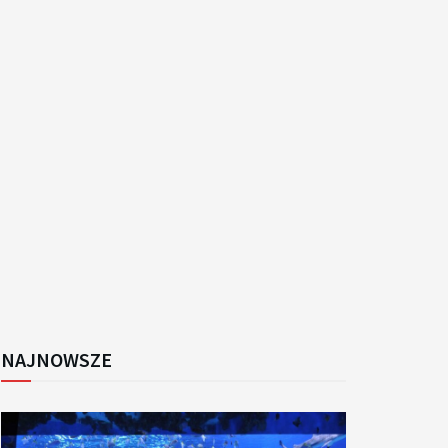
k
NAJNOWSZE