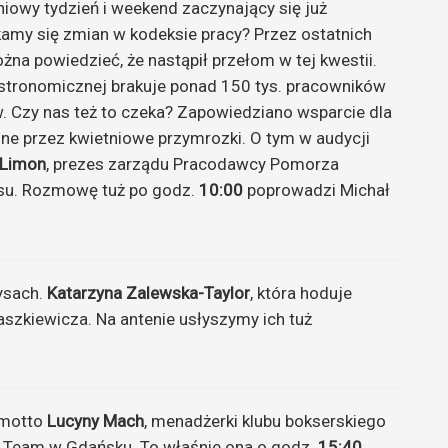
iowy tydzień i weekend zaczynający się już
kamy się zmian w kodeksie pracy? Przez ostatnich
ożna powiedzieć, że nastąpił przełom w tej kwestii.
stronomicznej brakuje ponad 150 tys. pracowników
 Czy nas też to czeka? Zapowiedziano wsparcie dla
ne przez kwietniowe przymrozki. O tym w audycji
Limon
, prezes zarządu Pracodawcy Pomorza
nesu. Rozmowę tuż po godz.
10:00
poprowadzi Michał
ysach.
Katarzyna Zalewska-Taylor
, która hoduje
aszkiewicza. Na antenie usłyszymy ich tuż
 motto
Lucyny Mach
, menadżerki klubu bokserskiego
P Team w Gdańsku. To właśnie ona o godz.
15:40