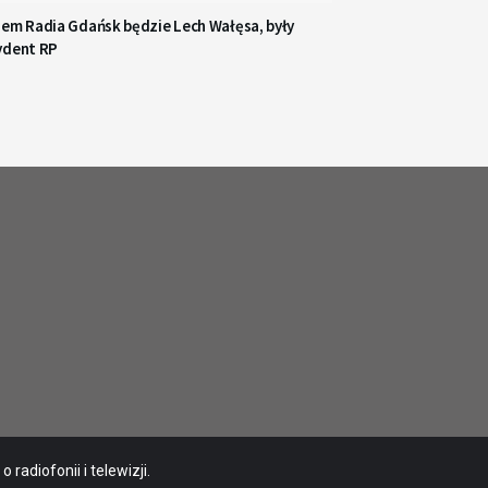
iem Radia Gdańsk będzie Lech Wałęsa, były
ydent RP
radiofonii i telewizji.