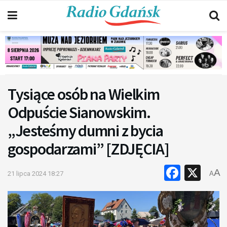
Tysiące osób na Wielkim
Odpuście Sianowskim.
„Jesteśmy dumni z bycia
gospodarzami” [ZDJĘCIA]
Faceb
X
A
21 lipca 2024 18:27
A