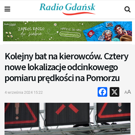
Kolejny bat na kierowców. Cztery
nowe lokalizacje odcinkowego
pomiaru prędkości na Pomorzu
Faceb
X
A
4 września 2024 15:22
A