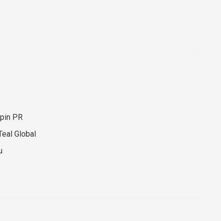
Spin PR
Teal Global
u