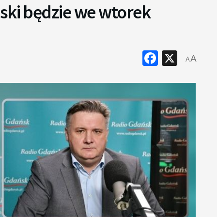
ski będzie we wtorek
Faceboo
X
A
A