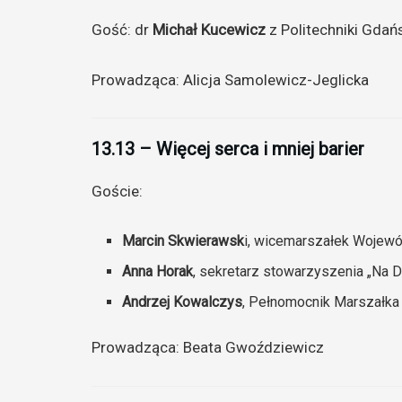
Gość: dr
Michał Kucewicz
z Politechniki Gdańs
Prowadząca: Alicja Samolewicz-Jeglicka
13.13 – Więcej serca i mniej barier
Goście:
Marcin Skwierawsk
i, wicemarszałek Wojew
Anna Horak
, sekretarz stowarzyszenia „Na D
Andrzej Kowalczys
, Pełnomocnik Marszałka
Prowadząca: Beata Gwoździewicz