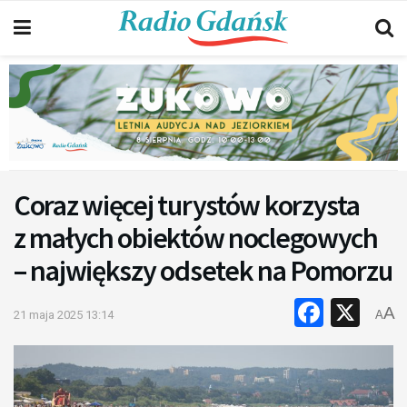
Coraz więcej turystów korzysta
z małych obiektów noclegowych
– największy odsetek na Pomorzu
Faceb
X
A
21 maja 2025 13:14
A