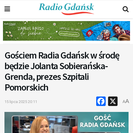
Gościem Radia Gdańsk w środę
będzie Jolanta Sobierańska-
Grenda, prezes Szpitali
Pomorskich
Faceb
X
A
15 lipca 2025 20:11
A