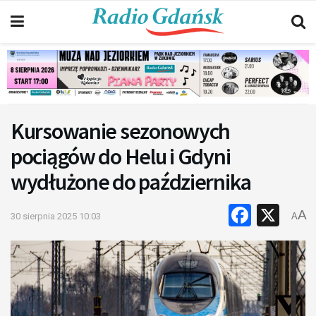
Kursowanie sezonowych
pociągów do Helu i Gdyni
wydłużone do października
Faceb
X
A
30 sierpnia 2025 10:03
A