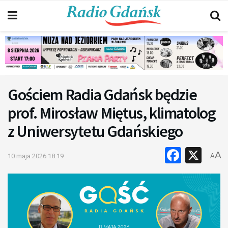
Gościem Radia Gdańsk będzie
prof. Mirosław Miętus, klimatolog
z Uniwersytetu Gdańskiego
Faceb
X
A
10 maja 2026 18:19
A