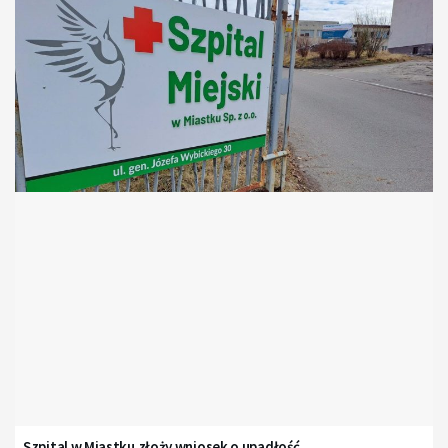
Szpital w Miastku złoży wniosek o upadłość