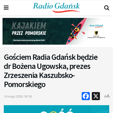
Gościem Radia Gdańsk będzie
dr Bożena Ugowska, prezes
Zrzeszenia Kaszubsko-
Pomorskiego
Faceb
X
A
14 maja 2026 18:18
A