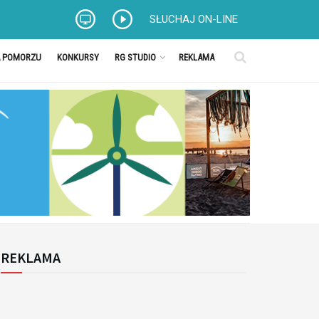
SŁUCHAJ ON-LINE
A POMORZU
KONKURSY
RG STUDIO
REKLAMA
REKLAMA