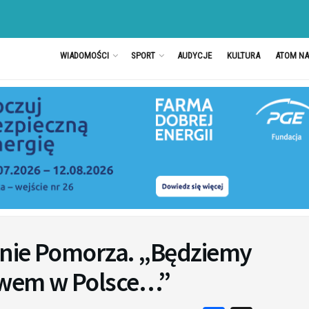
WIADOMOŚCI
SPORT
AUDYCJE
KULTURA
ATOM N
linie Pomorza. „Będziemy
wem w Polsce…”