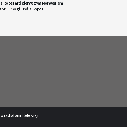
as Rotegard pierwszym Norwegiem
torii Energi Trefla Sopot
radiofonii i telewizji.