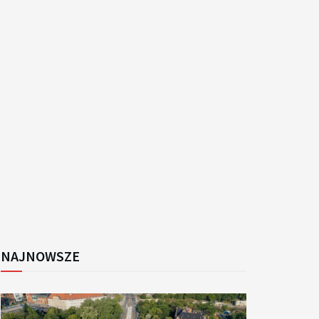
k
NAJNOWSZE