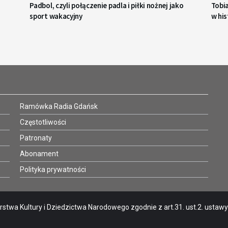
Padbol, czyli połączenie padla i piłki nożnej jako
Tobi
sport wakacyjny
w his
Ramówka Radia Gdańsk
Częstotliwości
Patronaty
Abonament
Polityka prywatności
stwa Kultury i Dziedzictwa Narodowego zgodnie z art.31. ust.2. ustawy o 