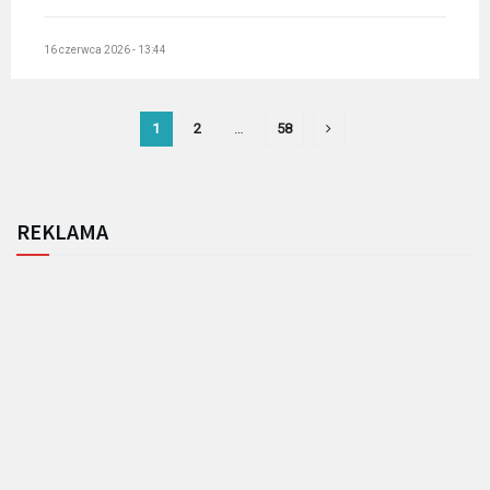
16 czerwca 2026 - 13:44
1
2
…
58
REKLAMA