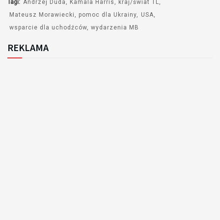
Tagi:
Andrzej Duda
Kamala Harris
kraj/świat TL
Mateusz Morawiecki
pomoc dla Ukrainy
USA
wsparcie dla uchodźców
wydarzenia MB
REKLAMA