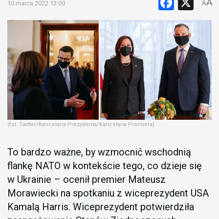
Faceb
X
A
10 marca 2022 13:00
A
(fot. Twitter/Kancelaria Prezydenta/Kancelaria Premiera)
To bardzo ważne, by wzmocnić wschodnią
flankę NATO w kontekście tego, co dzieje się
w Ukrainie – ocenił premier Mateusz
Morawiecki na spotkaniu z wiceprezydent USA
Kamalą Harris. Wiceprezydent potwierdziła