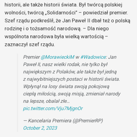
historii, ale także historii świata. Był twórcą polskiej
wolności, twórcą „Solidarności” – powiedział premier.
Szef rządu podkreślił, że Jan Paweł II dbał też o polską
rodzinę i o tożsamość narodową. – Dla niego
wspólnota narodowa była wielką wartością –
zaznaczył szef rządu.
Premier
@MorawieckiM
w
#Wadowice
: Jan
Paweł II, nasz wielki rodak, nie tylko był
największym z Polaków, ale także był jedną
z najwybitniejszych postaci w historii świata.
Wpłynął na losy świata swoją pokojową
ciepłą miłością, swoją misją, zmieniał narody
na lepsze, obalał złe…
pic.twitter.com/Vju7MjgnOr
— Kancelaria Premiera (@PremierRP)
October 2, 2023