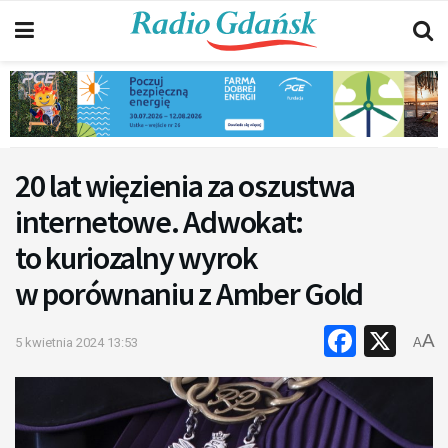
20 lat więzienia za oszustwa
internetowe. Adwokat:
to kuriozalny wyrok
w porównaniu z Amber Gold
Faceb
X
A
5 kwietnia 2024 13:53
A