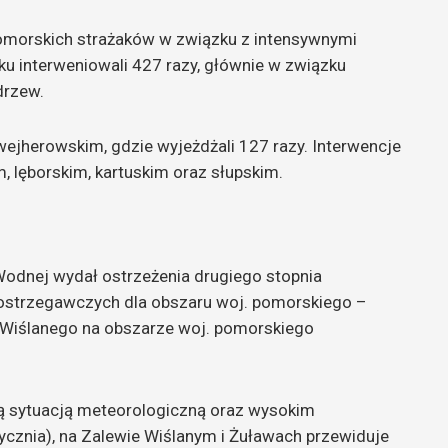
pomorskich strażaków w związku z intensywnymi
u interweniowali 427 razy, głównie w związku
drzew.
ejherowskim, gdzie wyjeżdżali 127 razy. Interwencje
 lęborskim, kartuskim oraz słupskim.
Wodnej wydał ostrzeżenia drugiego stopnia
ostrzegawczych dla obszaru woj. pomorskiego –
u Wiślanego na obszarze woj. pomorskiego
ną sytuacją meteorologiczną oraz wysokim
ycznia), na Zalewie Wiślanym i Żuławach przewiduje