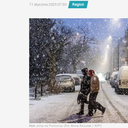
11 stycznia 2025 07:30
Region
Atak zimy na Pomorzu (fot. Anna Rezulak / KFP)