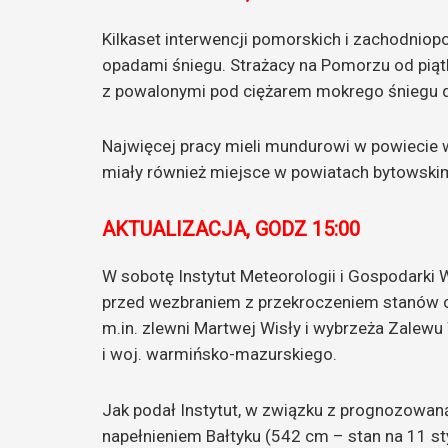
Kilkaset interwencji pomorskich i zachodnio
opadami śniegu. Strażacy na Pomorzu od piątk
z powalonymi pod ciężarem mokrego śniegu 
Najwięcej pracy mieli mundurowi w powiecie w
miały również miejsce w powiatach bytowskim,
AKTUALIZACJA, GODZ 15:00
W sobotę Instytut Meteorologii i Gospodarki 
przed wezbraniem z przekroczeniem stanów 
m.in. zlewni Martwej Wisły i wybrzeża Zalew
i woj. warmińsko-mazurskiego.
Jak podał Instytut, w związku z prognozowa
napełnieniem Bałtyku (542 cm – stan na 11 st