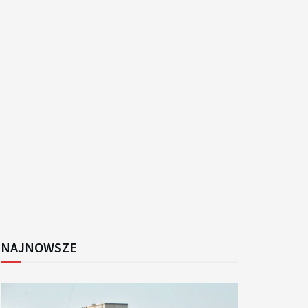
k
NAJNOWSZE