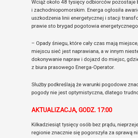
Wciąż około 48 tysięcy odbiorców pozostaj
i zachodniopomorskim. Energa ogłosiła awa
uszkodzenia linii energetycznej i stacji tran
prawie sto brygad pogotowia energetycznego
– Opady śniegu, które cały czas mają miejsce
miejscu sieć jest naprawiana, a w innym nies
dokonywanie napraw i dojazd do miejsc, gdzi
z biura prasowego Energa-Operator.
Służby podkreślają że warunki pogodowe znacz
pogody nie jest optymistyczna, dlatego trudno
AKTUALIZACJA, GODZ. 17:00
Kilkadziesiąt tysięcy osób bez prądu, nieprz
regionie znacznie się pogorszyła za sprawą n