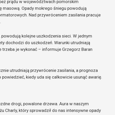
e bez prądu w województwach pomorskim
rię masową. Opady mokrego śniegu powodują
sformatorowych. Nad przywróceniem zasilania pracuje
.
, powodują kolejne uszkodzenia sieci. W jednym
tety dochodzi do uszkodzeń. Warunki utrudniają
e trzeba je wykonać – informuje Grzegorz Baran
nie utrudniają przywrócenie zasilania, a prognoza
 powiedzieć, kiedy uda się całkowicie usunąć awarię.
ejezdne drogi, powalone drzewa. Aura w naszym
iżu Charly, który sprowadził do nas intensywne opady