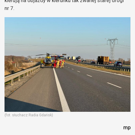
kierują na objazdy w kierunku tak zwanej starej drogi
nr 7.
(fot. słuchacz Radia Gdańsk)
mp