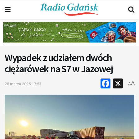
Wypadek z udziałem dwóch
ciężarówek na S7 w Jazowej
Faceb
X
A
28 marca 2025 17:53
A