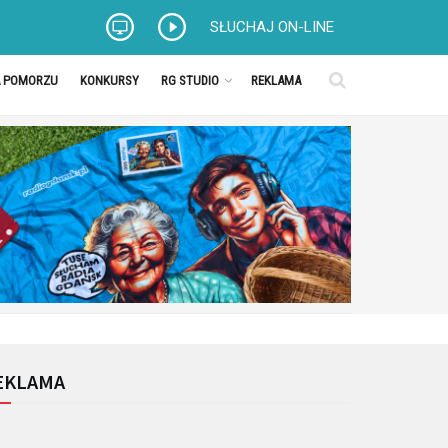
SŁUCHAJ ON-LINE
A POMORZU
KONKURSY
RG STUDIO
REKLAMA
EKLAMA