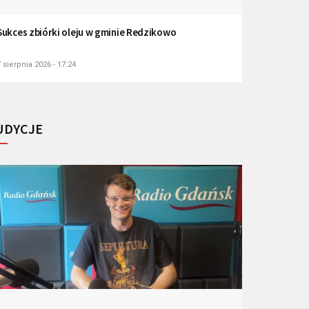
Sukces zbiórki oleju w gminie Redzikowo
 sierpnia 2026 - 17:24
UDYCJE