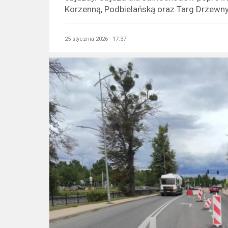
Korzenną, Podbielańską oraz Targ Drzewny.
25 stycznia 2026 - 17:37