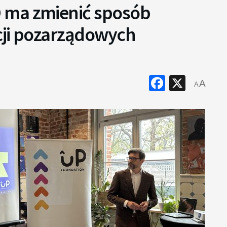
 ma zmienić sposób
cji pozarządowych
Faceboo
X
A
A