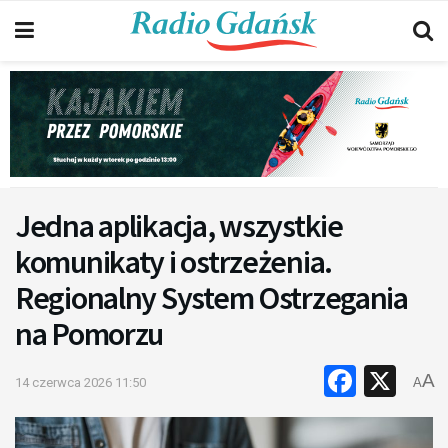
Jedna aplikacja, wszystkie
komunikaty i ostrzeżenia.
Regionalny System Ostrzegania
na Pomorzu
Faceb
X
A
14 czerwca 2026 11:50
A