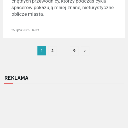
chętnych przewodnicy, którzy podczas cyklu
spacerów pokazują mniej znane, nieturystyczne
oblicze miasta.
25 lipca 2026 - 16:39
1
2
…
9
REKLAMA