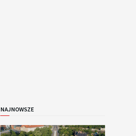
k
NAJNOWSZE