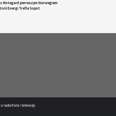
as Rotegard pierwszym Norwegiem
torii Energi Trefla Sopot
radiofonii i telewizji.