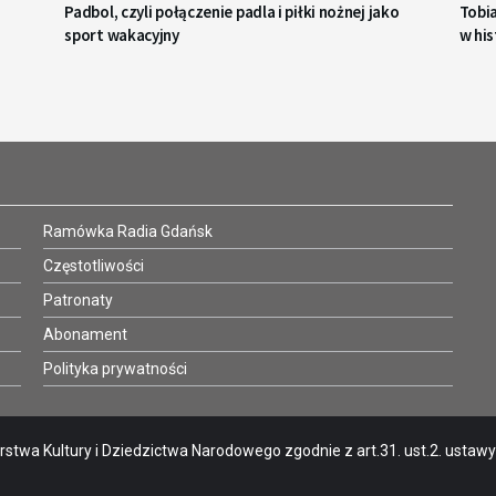
Padbol, czyli połączenie padla i piłki nożnej jako
Tobi
sport wakacyjny
w his
Ramówka Radia Gdańsk
Częstotliwości
Patronaty
Abonament
Polityka prywatności
stwa Kultury i Dziedzictwa Narodowego zgodnie z art.31. ust.2. ustawy o 