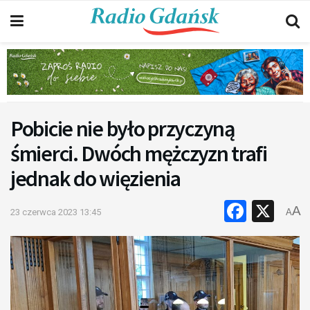
Pobicie nie było przyczyną
śmierci. Dwóch mężczyzn trafi
jednak do więzienia
Faceb
X
A
23 czerwca 2023 13:45
A