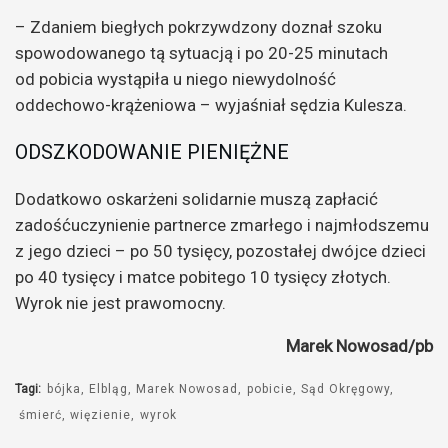
– Zdaniem biegłych pokrzywdzony doznał szoku
spowodowanego tą sytuacją i po 20-25 minutach
od pobicia wystąpiła u niego niewydolność
oddechowo-krążeniowa – wyjaśniał sędzia Kulesza.
ODSZKODOWANIE PIENIĘŻNE
Dodatkowo oskarżeni solidarnie muszą zapłacić
zadośćuczynienie partnerce zmarłego i najmłodszemu
z jego dzieci – po 50 tysięcy, pozostałej dwójce dzieci
po 40 tysięcy i matce pobitego 10 tysięcy złotych.
Wyrok nie jest prawomocny.
Marek Nowosad/pb
Tagi:
bójka
Elbląg
Marek Nowosad
pobicie
Sąd Okręgowy
śmierć
więzienie
wyrok