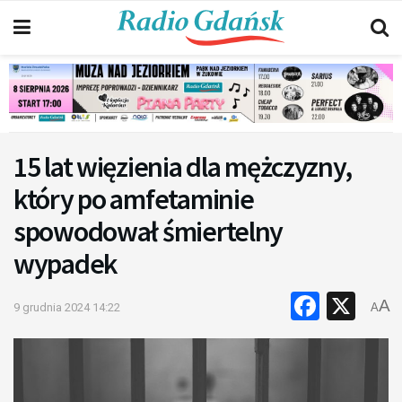
15 lat więzienia dla mężczyzny,
który po amfetaminie
spowodował śmiertelny
wypadek
Faceb
X
A
9 grudnia 2024 14:22
A