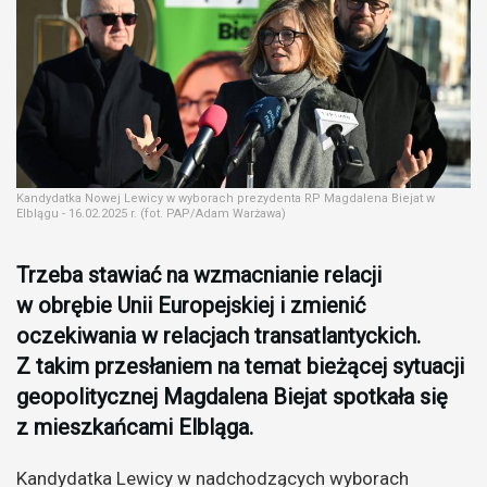
Kandydatka Nowej Lewicy w wyborach prezydenta RP Magdalena Biejat w
Elblągu - 16.02.2025 r. (fot. PAP/Adam Warżawa)
Trzeba stawiać na wzmacnianie relacji
w obrębie Unii Europejskiej i zmienić
oczekiwania w relacjach transatlantyckich.
Z takim przesłaniem na temat bieżącej sytuacji
geopolitycznej Magdalena Biejat spotkała się
z mieszkańcami Elbląga.
Kandydatka Lewicy w nadchodzących wyborach