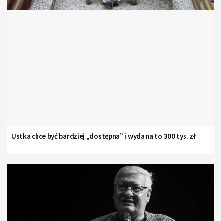
Ustka chce być bardziej „dostępna” i wyda na to 300 tys. zł