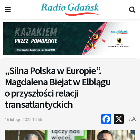
„Silna Polska w Europie”.
Magdalena Biejat w Elblągu
o przyszłości relacji
transatlantyckich
Faceb
X
A
16 lutego 2025 15:56
A