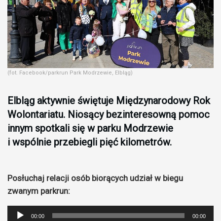
(fot. Facebook/parkrun Park Modrzewie, Elbląg)
Elbląg aktywnie świętuje Międzynarodowy Rok
Wolontariatu. Niosący bezinteresowną pomoc
innym spotkali się w parku Modrzewie
i wspólnie przebiegli pięć kilometrów.
Posłuchaj relacji osób biorących udział w biegu
zwanym parkrun:
Odtwarzacz
00:00
00:00