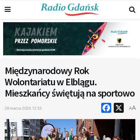
Międzynarodowy Rok
Wolontariatu w Elblągu.
Mieszkańcy świętują na sportowo
Faceb
X
A
28 marca 2026 12:55
A