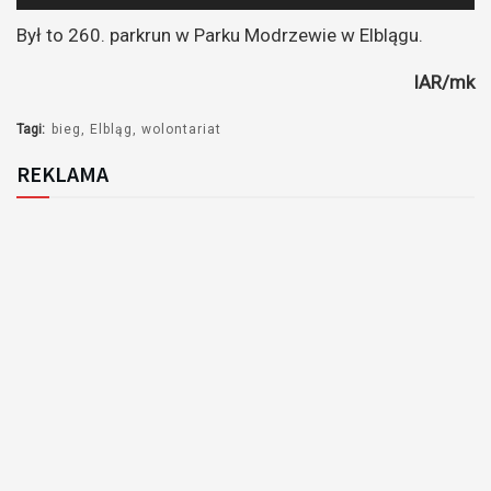
plików
Był to 260. parkrun w Parku Modrzewie w Elblągu.
dźwiękowych
IAR/mk
Tagi:
bieg
Elbląg
wolontariat
REKLAMA