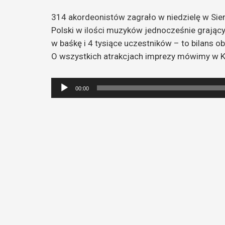
314 akordeonistów zagrało w niedzielę w Sie
Polski w ilości muzyków jednocześnie grając
w baśkę i 4 tysiące uczestników – to bilans
O wszystkich atrakcjach imprezy mówimy w K
Odtwarzacz
00:00
plików
dźwiękowych