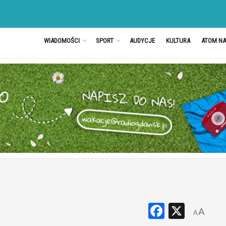
WIADOMOŚCI
SPORT
AUDYCJE
KULTURA
ATOM N
Faceboo
X
A
A