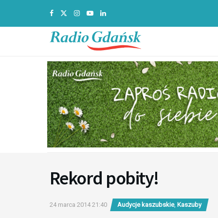
Rekord pobity!
24 marca 2014 21:40
Audycje kaszubskie
,
Kaszuby