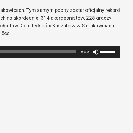
rakowicach. Tym samym pobity został oficjalny rekord
ych na akordeonie.
314 akordeonistów, 228 graczy
 obchodów Dnia Jedności Kaszubów w Sierakowicach.
lëce.
Używaj
00:00
strzałek
do
góry
oraz
do
dołu
aby
zwiększyć
lub
zmniejszyć