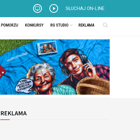
SŁUCHAJ ON-LINE
A POMORZU
KONKURSY
RG STUDIO
REKLAMA
REKLAMA
k