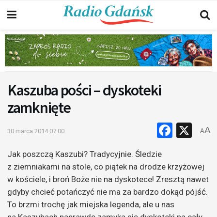
Kaszuba pości – dyskoteki
zamknięte
Faceb
X
A
30 marca 2014 07:00
A
Jak poszczą Kaszubi? Tradycyjnie. Śledzie
z ziemniakami na stole, co piątek na drodze krzyżowej
w kościele, i broń Boże nie na dyskotece!
Zresztą nawet
gdyby chcieć potańczyć nie ma za bardzo dokąd pójść.
To brzmi trochę jak miejska legenda, ale u nas
na Kaszubach naprawdę zamyka się dyskoteki na cały